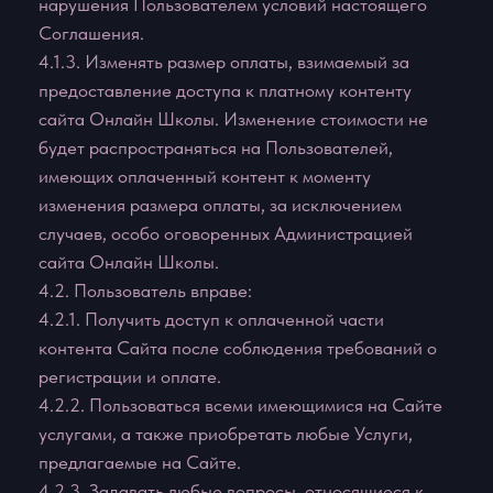
информации рекламного характера, иначе как с
согласия Администрации сайта.
4.3.7. Не использовать сервисы сайта Arina
Strelets с целью:
4.3.7. 1. загрузки контента, который является
незаконным, нарушает любые права третьих лиц;
пропагандирует насилие, жестокость, ненависть и
(или) дискриминацию по расовому,
национальному, половому, религиозному,
социальному признакам; содержит недостоверные
сведения и (или) оскорбления в адрес конкретных
лиц, организаций, органов власти.
4.3.7. 2. побуждения к совершению
противоправных действий, а также содействия
лицам, действия которых направлены на
нарушение ограничений и запретов, действующих
на территории РФ.
4.3.7. 3. нарушения прав несовершеннолетних лиц
и (или) причинение им вреда в любой форме.
4.3.7. 4. ущемления прав меньшинств.
4.3.7. 5. представления себя за другого человека
или представителя организации и (или)
сообщества без достаточных на то прав, в том
числе за сотрудников данного Интернет-магазина.