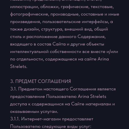
— доступ к информации об Услуге и к информации
о приобретении Услуги на платной основе;
— доступ к индивидуальным консультациям на
платной основе в соответствии с тарифами на
Сайте Arina Strelets.
— доступ к обучающему материалу на платной
основе на Сайте Arina Strelets в разделе
«Материалы для работы»;
3.1.2. Под действие настоящего Соглашения
подпадают все существующие (реально
функционирующие) на данный момент услуги
Сайта, а также любые их последующие
модификации и появляющиеся в дальнейшем
дополнительные услуги Сайта.
3.2. Доступ к открытым разделам сайта Сайта
предоставляется на бесплатной основе.
3.3. Настоящее Соглашение является публичной
офертой. Получая доступ к Сайту Пользователь
считается присоединившимся к настоящему
Соглашению.
3.4. Использование материалов и сервисов Сайта
регулируется нормами действующего
законодательства РФ.