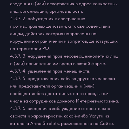
также размещено в глобальной сети «Интернет»
без предварительного письменного согласия
Администрации сайта.
5.3. Содержание Сайта защищено авторским
правом, законодательством о товарных знаках, а
также другими правами, связанными с
интеллектуальной собственностью, и
законодательством о недобросовестной
конкуренции.
5.4. Приобретение любой Услуги, предлагаемой
на Сайте, требует создания учётной записи
Пользователя.
5.5. Пользователь несет персональную
ответственность за сохранение
конфиденциальности информации учётной записи,
включая пароль, а также за всю без исключения
деятельность, которая ведётся от имени
Пользователя учётной записи.
5.6. Пользователь должен незамедлительно
уведомить Администрацию сайта о
несанкционированном использовании его учётной
записи или пароля, или любом другом нарушении
системы безопасности.
5.7. Администрация сайта обладает правом в