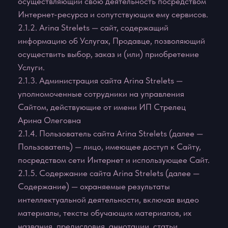
Содержание) — охраняемые результаты
интеллектуальной деятельности, включая видео
материалы, тексты обучающих материалов, их
названия, предисловия, аннотации, статьи,
иллюстрации, обложки, графические, текстовые,
фотографические, производные, составные и иные
произведения, пользовательские интерфейсы, а
также дизайн, структура, внешний вид, общий
стиль и расположение данного Содержания,
входящего в состав Сайта и другие объекты
интеллектуальной собственности все вместе и/или
по отдельности, содержащиеся на сайте Arina
Strelets.
3. ПРЕДМЕТ СОГЛАШЕНИЯ
3.1. Предметом настоящего Соглашения является
предоставление Пользователю Arina Strelets
доступа к содержащимся на Сайте материалам и
оказываемым услугам.
3.1.1. Интернет-магазин предоставляет
Пользователю следующие виды услуг:
— доступ к электронному контенту на платной
основе, с правом приобретения просмотра
обучающего материала на Сайте Arina Strelets;