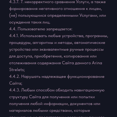
одностороннем порядке аннулировать учетную
запись Пользователя, если она не использовалась
более 24 месяцев календарных месяцев подряд
без уведомления Пользователя.
5.8. Настоящее Соглашение распространяет свое
действия на все дополнительные положения и
условия о покупке Товара и оказанию услуг,
предоставляемых на Сайте.
5.9. Информация, размещаемая на Сайте не
должна истолковываться как изменение
настоящего Соглашения.
5.10. Администрация сайта имеет право в любое
время без уведомления Пользователя вносить
изменения в перечень услуг, предлагаемых на
Сайте, и (или) в цены, применимые к таким
Услугам Онлайн Школы.
6. ОТВЕТСТВЕННОСТЬ
6.1. Любые убытки, которые Пользователь может
понести в случае умышленного или неосторожного
нарушения любого положения настоящего
Соглашения, а также вследствие
несанкционированного доступа к коммуникациям
другого Пользователя, Администрацией сайта не