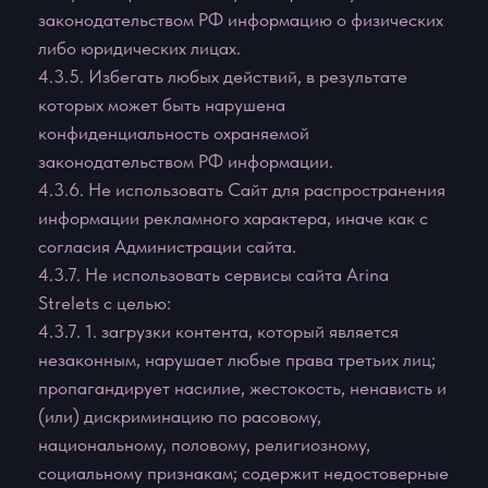
относящимся к данному Сайту, а также к любым
услугам, предлагаемым на Сайте;
4.4.5. Нарушать систему безопасности или
аутентификации на Сайте или в любой сети,
относящейся к Сайту.
4.4.6. Выполнять обратный поиск, отслеживать или
пытаться отслеживать любую информацию о
любом другом Пользователе Сайта.
4.4.7. Использовать Сайт и его Содержание в
любых целях, запрещенных законодательством РФ,
а также подстрекать к любой незаконной
деятельности или другой деятельности,
нарушающей права Онлайн Школы или других
лиц.
5. ИСПОЛЬЗОВАНИЕ САЙТА
https://arinastrelets.com
5.1. Сайт и Содержание, входящее в состав Сайта,
принадлежит и управляется Администрацией
сайта.
5.2. Содержание Сайта не может быть
скопировано, опубликовано, воспроизведено,
передано или распространено любым способом, а