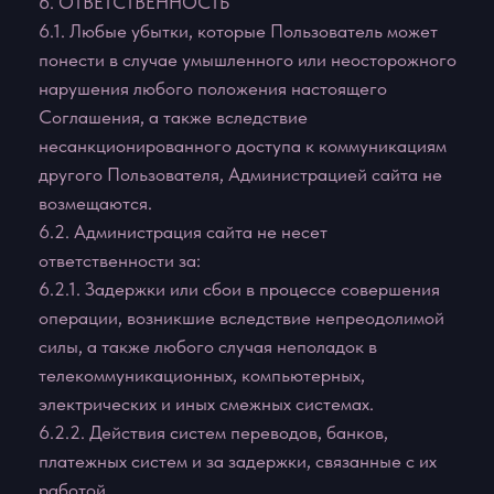
Россия, г. Санкт-Петербург, улица Турку дом 28к1
ОГРН: 321784700303530
р.сч: 40802810600002665833
АО "ТИНЬКОФФ БАНК",
ИНН банка
7710140679,
БИК банка
044525974,
Корреспондентский счет банка
30101810145250000974,
Юридический адрес банка
Москва, 127287, ул. Хуторская 2-я, д. 38А, стр. 26
Arina Strelets
*
ИП Стрелец Арина Олеговна
ОГРНИП 318784700162328