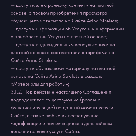
4. ПРАВА И ОБЯЗАННОСТИ СТОРОН
4.1. Администрация сайта вправе:
4.1.1. Изменять правила пользования Сайтом, а
также изменять содержание данного Сайта.
Изменения вступают в силу с момента публикации
новой редакции Соглашения на Сайте.
4.1.2. Ограничить доступ к Сайту в случае
нарушения Пользователем условий настоящего
Соглашения.
4.1.3. Изменять размер оплаты, взимаемый за
предоставление доступа к платному контенту
сайта Онлайн Школы. Изменение стоимости не
будет распространяться на Пользователей,
имеющих оплаченный контент к моменту
изменения размера оплаты, за исключением
случаев, особо оговоренных Администрацией
сайта Онлайн Школы.
4.2. Пользователь вправе:
4.2.1. Получить доступ к оплаченной части
контента Сайта после соблюдения требований о
регистрации и оплате.
4.2.2. Пользоваться всеми имеющимися на Сайте
услугами, а также приобретать любые Услуги,
предлагаемые на Сайте.
4.2.3. Задавать любые вопросы, относящиеся к