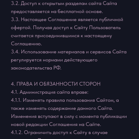
услугам Сайта.
4.2.4. Пользоваться Сайтом исключительно в
целях и порядке, предусмотренных Соглашением и
не запрещенных законодательством РФ.
4.3. Пользователь Сайта обязуется:
4.3.1. Предоставлять по запросу Администрации
сайта дополнительную информацию, которая
имеет непосредственное отношение к
предоставляемым услугам данного Сайта.
4.3.2. Соблюдать имущественные и
неимущественные права авторов и иных
правообладателей при использовании Сайта.
4.3.3. Не предпринимать действий, которые могут
рассматриваться как нарушающие нормальную
работу Сайта.
4.3.4. Не распространять с использованием Сайта
любую конфиденциальную и охраняемую
законодательством РФ информацию о физических
либо юридических лицах.
4.3.5. Избегать любых действий, в результате
которых может быть нарушена
конфиденциальность охраняемой
законодательством РФ информации.
4.3.6. Не использовать Сайт для распространения