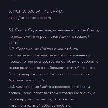
установления (идентификации) Пользователя,
который может нарушать или вмешиваться в права
Администрации сайта или в права других
Пользователей Сайта.
7.2. Администрация сайта имеет право раскрыть
любую информацию о Пользователе, которую
посчитает необходимой для выполнения
положений действующего законодательства или
судебных решений, обеспечения выполнения
условий настоящего Соглашения, защиты прав или
безопасности ИП Стрелец Арина Олеговна.
7.3. Администрация сайта имеет право раскрыть
информацию о Пользователе, если действующее
законодательство РФ требует или разрешает
такое раскрытие.
7.4. Администрация сайта вправе без
предварительного уведомления Пользователя
прекратить и (или) заблокировать доступ к Сайту,
если Пользователь нарушил настоящее
Соглашение или содержащиеся в иных документах
условия пользования Сайтом, а также в случае
прекращения действия Сайта либо по причине
технической неполадки или проблемы.
7.5. Администрация сайта не несет
ответственности перед Пользователем или