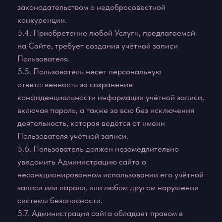
третьими лицами за прекращение доступа к Сайту
в случае нарушения Пользователем любого
положения настоящего Соглашения или иного
документа, содержащего условия пользования
Сайтом.
8. РАЗРЕШЕНИЕ СПОРОВ
8.1. В случае возникновения любых разногласий
или споров между Сторонами настоящего
Соглашения обязательным условием до
обращения в суд является предъявление
претензии (письменного предложения о
добровольном урегулировании спора).
8.2. Получатель претензии в течение 30
календарных дней со дня её получения, письменно
уведомляет заявителя претензии о результатах
рассмотрения претензии.
8.3. При невозможности разрешить спор в
добровольном порядке любая из Сторон вправе
обратиться в суд за защитой своих прав, которые
предоставлены им действующим
законодательством РФ.
8.4. Любой иск в отношении условий
использования Сайта должен быть предъявлен в