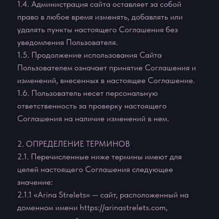
1.6. Пользователь несет персональную
ответственность за проверку настоящего
Соглашения на наличие изменений в нем.
2. ОПРЕДЕЛЕНИЕ ТЕРМИНОВ
2.1. Перечисленные ниже термины имеют для
целей настоящего Соглашения следующее
значение:
2.1.1 «Arina Strelets» — сайт, расположенный на
доменном имени https://arinastrelets.com,
осуществляющий свою деятельность посредством
Интернет-ресурса и сопутствующих ему сервисов.
2.1.2. Arina Strelets — сайт, содержащий
информацию об Услугах, Продавце, позволяющий
осуществить выбор, заказ и (или) приобретение
Услуги.
2.1.3. Администрация сайта Arina Strelets —
уполномоченные сотрудники на управления
Сайтом, действующие от имени ИП Стрелец
Арина Олеговна
2.1.4. Пользователь сайта Arina Strelets (далее —
Пользователь) — лицо, имеющее доступ к Сайту,
посредством сети Интернет и использующее Сайт.
2.1.5. Содержание сайта Arina Strelets (далее —