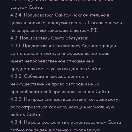
4.3.7. 6. введения в заблуждение относительно
свойств и характеристик какой-либо Услуги из
каталога Arina Strelets, размещенного на Сайте.
4.3.7. 7. некорректного сравнения Услуги, а также
формирования негативного отношения к лицам,
(не) пользующимся определенными Услугами, или
осуждения таких лиц.
4.4. Пользователю запрещается:
4.4.1. Использовать любые устройства, программы,
процедуры, алгоритмы и методы, автоматические
устройства или эквивалентные ручные процессы
для доступа, приобретения, копирования или
отслеживания содержания Сайта данного Arina
Strelets;
4.4.2. Нарушать надлежащее функционирование
Сайта;
4.4.3. Любым способом обходить навигационную
структуру Сайта для получения или попытки
получения любой информации, документов или
материалов любыми средствами, которые
специально не представлены сервисами данного
Сайта;
4.4.4. Несанкционированный доступ к функциям
Сайта, любым другим системам или сетям,