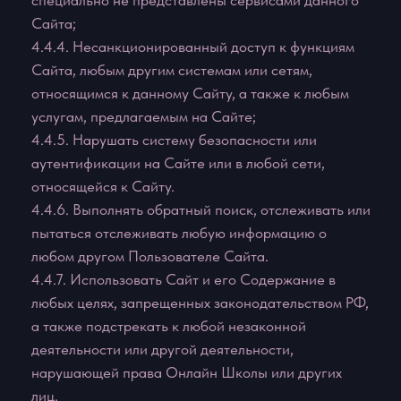
возмещаются.
6.2. Администрация сайта не несет
ответственности за:
6.2.1. Задержки или сбои в процессе совершения
операции, возникшие вследствие непреодолимой
силы, а также любого случая неполадок в
телекоммуникационных, компьютерных,
электрических и иных смежных системах.
6.2.2. Действия систем переводов, банков,
платежных систем и за задержки, связанные с их
работой.
6.2.3. Надлежащее функционирование Сайта, в
случае, если Пользователь не имеет необходимых
технических средств для его использования, а
также не несет никаких обязательств по
обеспечению пользователей такими средствами.
7. НАРУШЕНИЕ УСЛОВИЙ
ПОЛЬЗОВАТЕЛЬСКОГО СОГЛАШЕНИЯ
7.1. Администрация сайта вправе раскрыть любую
собранную о Пользователе данного Сайта
информацию, если раскрытие необходимо в связи
с расследованием или жалобой в отношении
неправомерного использования Сайта либо для