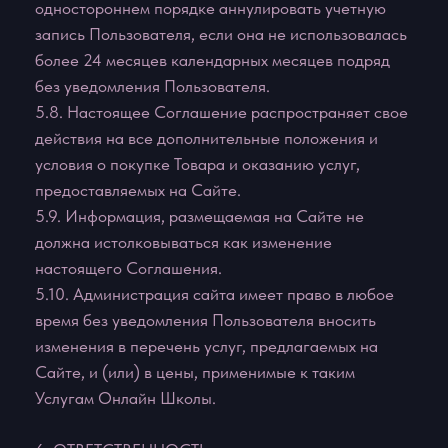
течение 10 рабочих дней после возникновения
оснований для иска, за исключением защиты
авторских прав на охраняемые в соответствии с
законодательством материалы Сайта. При
нарушении условий данного пункта любой иск или
основания для иска погашаются исковой
давностью.
9. ДОПОЛНИТЕЛЬНЫЕ УСЛОВИЯ
9.1. Администрация сайта не принимает встречные
предложения от Пользователя относительно
изменений настоящего Пользовательского
соглашения.
9.2. Отзывы Пользователя, размещенные на
Сайте, не являются конфиденциальной
информацией и могут быть использованы
Администрацией сайта без ограничений.
10. Реквизиты и адрес исполнителя:
https://arinastrelets.com
Исполнитель:
ИП Стрелец Арина Олеговна
ИНН: 781606990580
Номер телефона: +79955986447